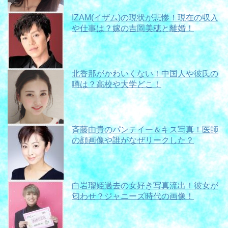
IZAM(イザム)の現状が悲惨！現在の収入
や仕事は？嫁の吉岡美穂と離婚！
北香那がかわいくない！中国人や彼氏の
噂は？高校や大学どこ！
斉藤由貴のパンテイー＆キス写真！医師
の顔画像や誰がなぜリークした？
白岩瑠姫過去の女好き写真流出！彼女が
匂わせ？ジャニーズ時代の画像！