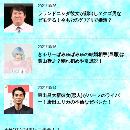
2021/10/26
ラランドニシダ彼女が顔出し？クズ男な
ぜモテる！今もﾏｯﾁﾝｸﾞｱﾌﾟﾘで婚活？
2021/10/16
きゃりーぱみゅぱみゅの結婚相手(旦那)は
葉山奨之？馴れ初めや引退説！
2021/10/14
東出昌大新彼女(恋人)がハーフのライバ
ー！唐田エリカの不倫なぜバレた！
今HOTな記事はコチラ！！