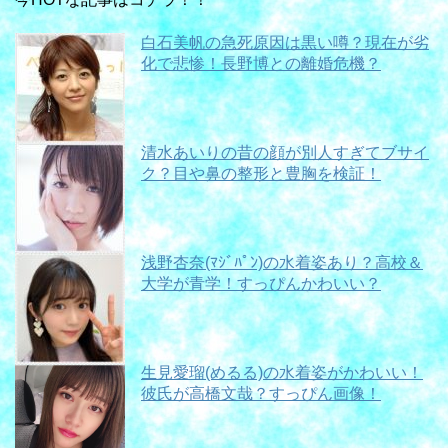
白石美帆の急死原因は黒い噂？現在が劣
化で悲惨！長野博との離婚危機？
清水あいりの昔の顔が別人すぎてブサイ
ク？目や鼻の整形と豊胸を検証！
浅野杏奈(ﾏｼﾞﾊﾟﾝ)の水着姿あり？高校＆
大学が青学！すっぴんかわいい？
生見愛瑠(めるる)の水着姿がかわいい！
彼氏が高橋文哉？すっぴん画像！