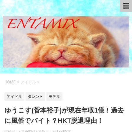
HOME
>
アイドル
>
アイドル
タレント
モデル
ゆうこす(菅本裕子)が現在年収1億！過去
に風俗でバイト？HKT脱退理由！
投稿日：2019-02-12 更新日：
2019-02-20