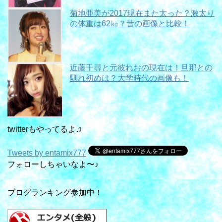
菊地亜美が2017現在また太った？激太り
の体重は62㎏？昔の画像と比較！
近藤千尋と元彼れおの現在は！旦那との
馴れ初めは？大学時代の画像も！
twitterもやってるよ♫
Tweets by entamix777
フォローしちゃいなよ〜♪
ブログランキング参加中！