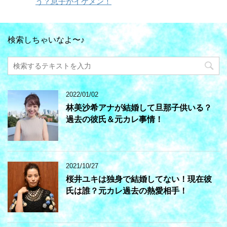
う？息子がイケメン！
検索しちゃいなよ〜♪
2022/01/02
林美沙希アナが結婚して旦那子供いる？
過去の彼氏＆元カレ事情！
2021/10/27
桜井ユキは独身で結婚してない！現在彼
氏は誰？元カレ過去の熱愛相手！