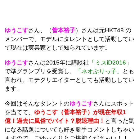
ゆうこす
さん、（
菅本裕子
）さんは元HKT48 の
メンバーで、モデルにタレントとして活動してい
て現在は実業家として知られています。
ゆうこす
さんは2015年に講談社
「ミスiD2016」
で準グランプリを受賞し、
「ネオぶりっ子」
とも
言われ、モテクリエイターとしても活動ししてい
ます。
今回はそんなタレントの
ゆうこす
さんにスポット
を当てて、
ゆうこす（菅本裕子）が現在年収1
億！過去に風俗でバイト？脱退理由！
と言った気
になる話題についても好き勝手コメントしちゃい
ますので、ごゆっくりとご堪能くださ～い！！