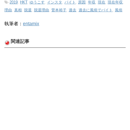
-
2019
,
HKT
,
ゆうこす
,
インスタ
,
バイト
,
原因
,
年収
,
現在
,
現在年収
,
理由
,
真相
,
脱退
,
脱退理由
,
菅本裕子
,
過去
,
過去に風俗でバイト
,
風俗
執筆者：
entamix
関連記事