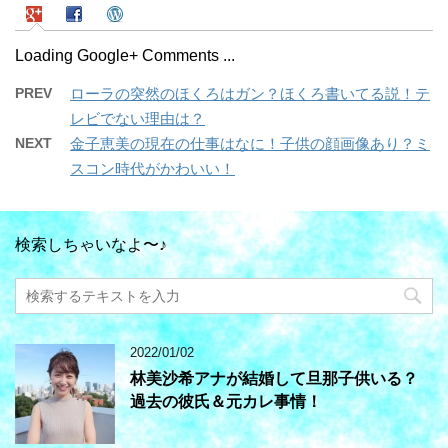
Loading Google+ Comments ...
PREV
ローラの突然のほくろはガン？ほくろ書いてる説！テ
レビでない理由は？
NEXT
金子恵美の現在の仕事はなに！子供の顔画像あり？ミ
スコン時代がかわいい！
検索しちゃいなよ〜♪
2022/01/02
林美沙希アナが結婚して旦那子供いる？
過去の彼氏＆元カレ事情！