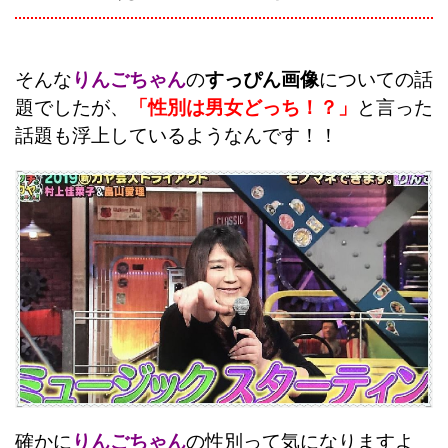
そんな
りんごちゃん
の
すっぴん画像
についての話
題でしたが、
「性別は男女どっち！？」
と言った
話題も浮上しているようなんです！！
確かに
りんごちゃん
の性別って気になりますよ