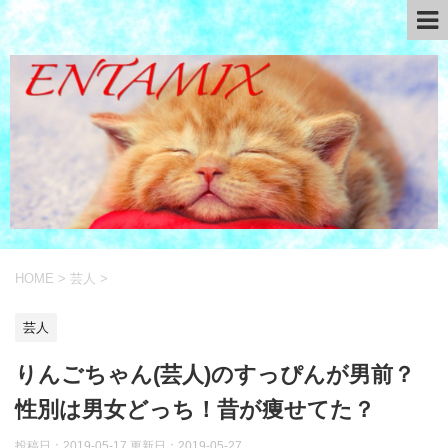
HOME
>
芸人
>
芸人
りんごちゃん(芸人)のすっぴんが男前？
性別は男女どっち！昔が痩せてた？
投稿日：2019-05-17 更新日：
2019-05-27