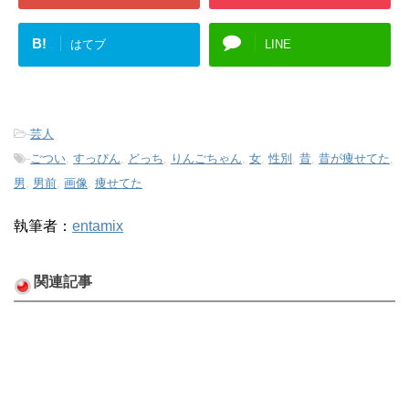
B!
はてブ
LINE
-
芸人
-
ごつい
,
すっぴん
,
どっち
,
りんごちゃん
,
女
,
性別
,
昔
,
昔が痩せてた
,
男
,
男前
,
画像
,
痩せてた
執筆者：
entamix
関連記事