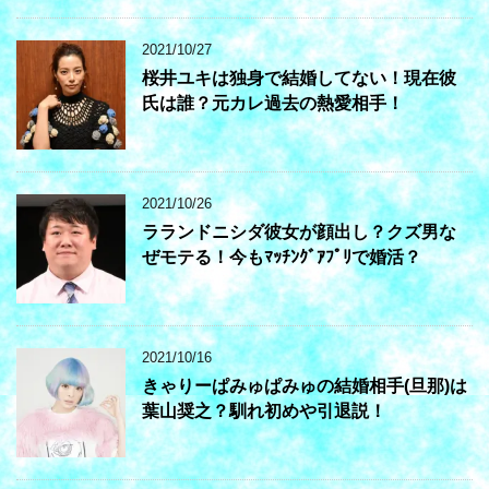
2021/10/27
桜井ユキは独身で結婚してない！現在彼
氏は誰？元カレ過去の熱愛相手！
2021/10/26
ラランドニシダ彼女が顔出し？クズ男な
ぜモテる！今もﾏｯﾁﾝｸﾞｱﾌﾟﾘで婚活？
2021/10/16
きゃりーぱみゅぱみゅの結婚相手(旦那)は
葉山奨之？馴れ初めや引退説！