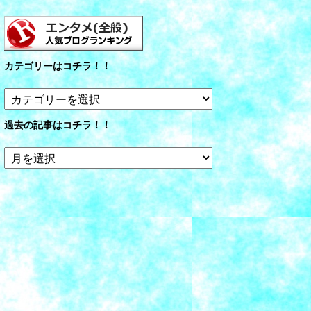
カテゴリーはコチラ！！
カ
テ
ゴ
過去の記事はコチラ！！
リ
ー
過
は
去
コ
の
チ
記
ラ！！
事
は
コ
チ
ラ！！