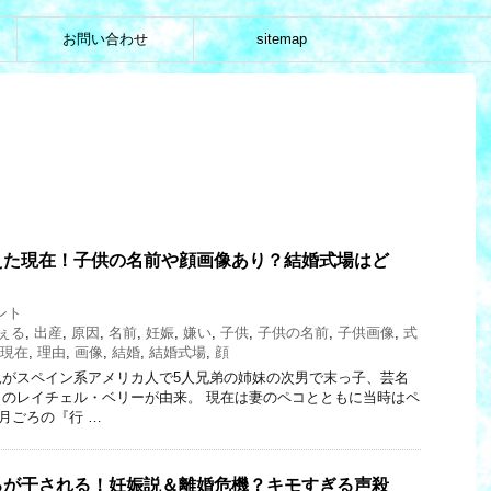
お問い合わせ
sitemap
えた現在！子供の名前や顔画像あり？結婚式場はど
ント
ぇる
,
出産
,
原因
,
名前
,
妊娠
,
嫌い
,
子供
,
子供の名前
,
子供画像
,
式
現在
,
理由
,
画像
,
結婚
,
結婚式場
,
顔
親がスペイン系アメリカ人で5人兄弟の姉妹の次男で末っ子、芸名
のレイチェル・ベリーが由来。 現在は妻のペコとともに当時はペ
9月ごろの『行 …
るが干される！妊娠説＆離婚危機？キモすぎる声殺