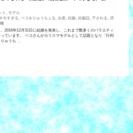
ント
,
モデル
キモすぎる
,
ペコ＆りゅうちぇる
,
出産
,
妊娠
,
妊娠説
,
干される
,
消
機
、2016年12月31日に結婚を発表し、これまで数多くのバラエティ
っています。 ペコさんがカリスマモデルとして話題となり「行列
りゅうち …