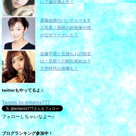
い？歯は矯正か！
斉藤由貴のパンテイー＆キ
ス写真！医師の顔画像や誰
がなぜリークした？
近藤千尋と元彼れおの現在
は！旦那との馴れ初めは？
大学時代の画像も！
twitterもやってるよ♫
Tweets by entamix777
フォローしちゃいなよ〜♪
ブログランキング参加中！