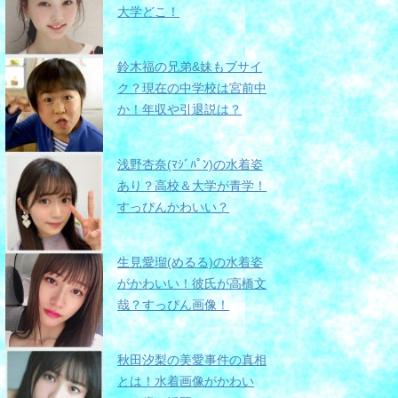
大学どこ！
鈴木福の兄弟&妹もブサイ
ク？現在の中学校は宮前中
か！年収や引退説は？
浅野杏奈(ﾏｼﾞﾊﾟﾝ)の水着姿
あり？高校＆大学が青学！
すっぴんかわいい？
生見愛瑠(めるる)の水着姿
がかわいい！彼氏が高橋文
哉？すっぴん画像！
秋田汐梨の美愛事件の真相
とは！水着画像がかわい