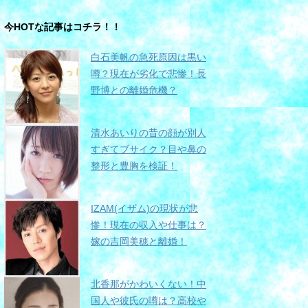
今HOTな記事はコチラ！！
白石美帆の急死原因は黒い
噂？現在が劣化で悲惨！長
野博との離婚危機？
清水あいりの昔の顔が別人
すぎてブサイク？目や鼻の
整形と豊胸を検証！
IZAM(イザム)の現状が悲
惨！現在の収入や仕事は？
嫁の吉岡美穂と離婚！
北香那がかわいくない！中
国人や彼氏の噂は？高校や