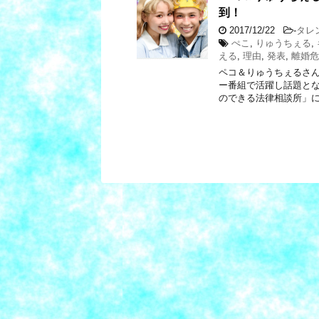
到！
2017/12/22
-
タレ
ぺこ
,
りゅうちぇる
,
える
,
理由
,
発表
,
離婚危
ペコ＆りゅうちぇるさん
ー番組で活躍し話題とな
のできる法律相談所」に