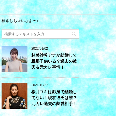
検索しちゃいなよ〜♪
2022/01/02
林美沙希アナが結婚して
旦那子供いる？過去の彼
氏＆元カレ事情！
2021/10/27
桜井ユキは独身で結婚し
てない！現在彼氏は誰？
元カレ過去の熱愛相手！