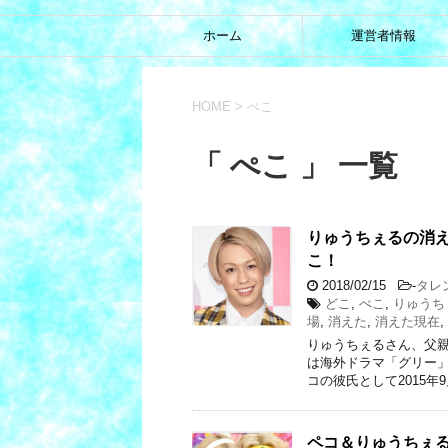
ホーム
運営者情報
HOME
>
ぺこ
「 ぺこ 」 一覧
りゅうちぇるの消
こ！
2018/02/15
-
タレ
どこ
,
ぺこ
,
りゅうち
場
,
消えた
,
消えた現在
,
りゅうちぇるさん、父
は海外ドラマ「グリー」
コの彼氏として2015年
ペコ＆りゅうちぇ