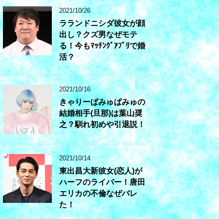
2021/10/26
ラランドニシダ彼女が顔
出し？クズ男なぜモテ
る！今もﾏｯﾁﾝｸﾞｱﾌﾟﾘで婚
活？
2021/10/16
きゃりーぱみゅぱみゅの
結婚相手(旦那)は葉山奨
之？馴れ初めや引退説！
2021/10/14
東出昌大新彼女(恋人)が
ハーフのライバー！唐田
エリカの不倫なぜバレ
た！