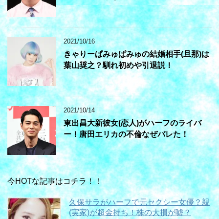
2021/10/16
きゃりーぱみゅぱみゅの結婚相手(旦那)は
葉山奨之？馴れ初めや引退説！
2021/10/14
東出昌大新彼女(恋人)がハーフのライバ
ー！唐田エリカの不倫なぜバレた！
今HOTな記事はコチラ！！
久保サラがハーフで元セクシー女優？親
(実家)が超金持ち！株の大損が嘘？