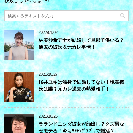
検索しちゃいなよ〜♪
2022/01/02
林美沙希アナが結婚して旦那子供いる？
過去の彼氏＆元カレ事情！
2021/10/27
桜井ユキは独身で結婚してない！現在彼
氏は誰？元カレ過去の熱愛相手！
2021/10/26
ラランドニシダ彼女が顔出し？クズ男な
ぜモテる！今もﾏｯﾁﾝｸﾞｱﾌﾟﾘで婚活？