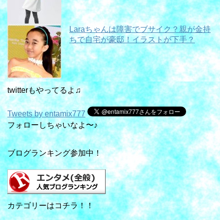
Laraちゃんは障害でブサイク？親が金持
ちで自宅が豪邸！イラストが下手？
twitterもやってるよ♫
Tweets by entamix777
フォローしちゃいなよ〜♪
ブログランキング参加中！
カテゴリーはコチラ！！