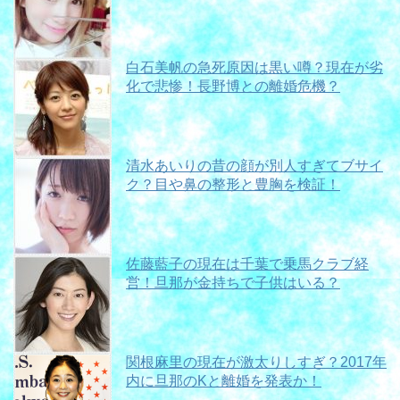
白石美帆の急死原因は黒い噂？現在が劣
化で悲惨！長野博との離婚危機？
清水あいりの昔の顔が別人すぎてブサイ
ク？目や鼻の整形と豊胸を検証！
佐藤藍子の現在は千葉で乗馬クラブ経
営！旦那が金持ちで子供はいる？
関根麻里の現在が激太りしすぎ？2017年
内に旦那のKと離婚を発表か！