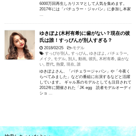
6000万回再生しカリスマとして人気を集めます。
2017年には「バチュラー・ジャパン」に参加し本家
…
ゆきぽよ(木村有希)に歯がない？現在の彼
氏は誰！すっぴんが別人すぎる？
2018/02/25
-
モデル
すっぴが別人
,
すっぴん
,
ゆきぽよ
,
バチェラー
,
メイク
,
モデル
,
別人
,
動画
,
彼氏
,
木村有希
,
歯がな
い
,
歴代
,
熱愛
,
現在
,
誰
ゆきぽよさん、「バチェラージャパン」や「今夜く
らべてみました」などの番組に出演するなどと活躍
しています。 ギャル系のモデルとしても注目されて
2012年に開催された「JK egg 読者モデルオーディ
ショ …