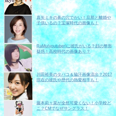
真矢ミキの鼻の穴でかい！旦那と離婚や
子供いるの？宝塚時代の画像も！
RaMu(youtuber)に彼氏がいる？顔の整形
疑惑！高校時代の画像あり？
川田裕美のタバコ＆脇汗画像流出？2017
現在の彼氏や歴代の熱愛相手も！
藤本莉々菜が全然可愛くない！小学校ど
こ？CMでなぜサングラス！