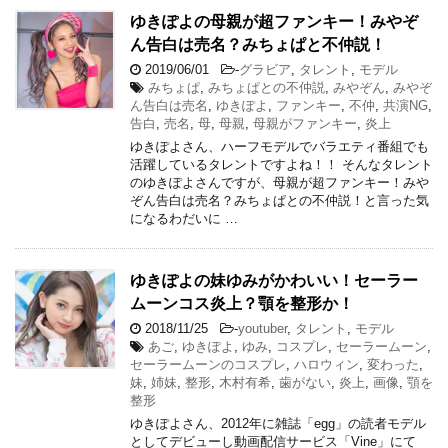
ゆきぽよの母親が超ファンキー！みやぞ
ん告白は売名？みちょぱと不仲説！
2019/06/01
-
グラビア
,
タレント
,
モデル
みちょぱ
,
みちょぱとの不仲説
,
みやぞん
,
みやぞ
ん告白は売名
,
ゆきぽよ
,
ファンキー
,
不仲
,
共演NG
,
告白
,
売名
,
母
,
母親
,
母親がファンキー
,
炎上
ゆきぽよさん、ハーフモデルでバラエティ番組でも
活躍しているタレントですよね！！ そんなタレント
のゆきぽよさんですが、母親が超ファンキー！みや
ぞん告白は売名？みちょぱとの不仲説！と言った気
になるわだいに …
ゆきぽよの妹ゆみがかわいい！セーラー
ムーンコス炎上？顎を整形か！
2018/11/25
-
youtuber
,
タレント
,
モデル
あご
,
ゆきぽよ
,
ゆみ
,
コスプレ
,
セーラームーン
,
セーラームーンのコスプレ
,
ハロウィン
,
変わった
,
妹
,
姉妹
,
整形
,
木村有希
,
歯がない
,
炎上
,
画像
,
顎を
整形
ゆきぽよさん、2012年に雑誌「egg」の読者モデル
としてデビューし動画配信サービス「Vine」にて