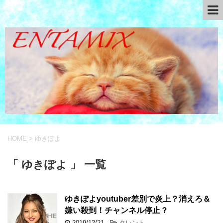
HOME
>
ゆきぽよ
「 ゆきぽよ 」 一覧
ゆきぽよyoutuber差別で炎上？消えろ＆
嫌い殺到！チャンネル停止？
2019/12/21
-
タレント