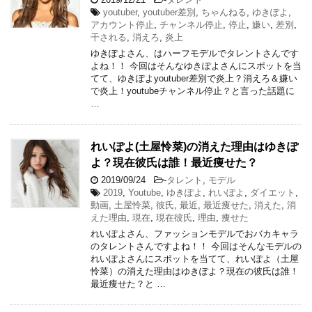
youtuber
,
youtuber差別
,
ちゃんねる
,
ゆきぽよ
,
アカウント停止
,
チャンネル停止
,
停止
,
嫌い
,
差別
,
干される
,
消えろ
,
炎上
ゆきぽよさん、はハーフモデルでタレントさんです
よね！！ 今回はそんなゆきぽよさんにスポットを当
てて、ゆきぽよyoutuber差別で炎上？消えろ＆嫌い
で炎上！youtubeチャンネル停止？と言った話題に
…
れいぽよ(土屋怜菜)の消えた理由はゆきぽ
よ？現在彼氏は誰！最近痩せた？
2019/09/24
-
タレント
,
モデル
2019
,
Youtube
,
ゆきぽよ
,
れいぽよ
,
ダイエット
,
動画
,
土屋怜菜
,
彼氏
,
最近
,
最近痩せた
,
消えた
,
消
えた理由
,
現在
,
現在彼氏
,
理由
,
痩せた
れいぽよさん、ファッションモデルでおバカキャラ
のタレントさんですよね！！ 今回はそんなモデルの
れいぽよさんにスポットを当てて、れいぽよ（土屋
怜菜）の消えた理由はゆきぽよ？現在の彼氏は誰！
最近痩せた？と …