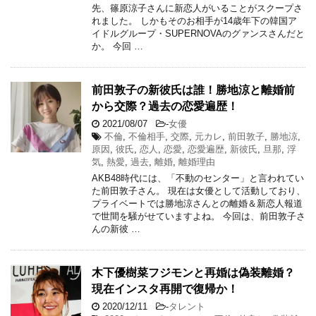
先、篠原涼子さんに新恋人がいることがスクープさ
れました。 しかもそのお相手が14歳年下の韓国ア
イドルグループ・SUPERNOVAのグァンスさんだと
か。 今回 …
前田敦子の新彼氏は誰！勝地涼と離婚前
から交際？過去の恋愛遍歴！
2021/08/07
-
女優
不倫
,
不倫相手
,
交際
,
元カレ
,
前田敦子
,
勝地涼
,
原因
,
彼氏
,
恋人
,
恋愛
,
恋愛遍歴
,
新彼氏
,
旦那
,
浮
気
,
熱愛
,
過去
,
離婚
,
離婚理由
AKB48時代には、「不動のセンター」と言われてい
た前田敦子さん。 現在は女優として活動しており、
プライベートでは勝地涼さんとの離婚＆新恋人報道
で世間を騒がせていますよね。 今回は、前田敦子さ
んの新彼 …
木下優樹菜フジモンと再婚は偽装離婚？
現在インスタ再開で復帰か！
2020/12/11
-
タレント