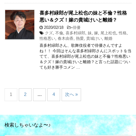
喜多村緑郎が尾上松也の妹と不倫？性格
悪い＆クズ！嫁の貴城けいと離婚？
2020/02/18
-
俳優
クズ
,
不倫
,
喜多村緑郎
,
妹
,
嫁
,
尾上松也
,
性格
,
性格悪い
,
春木由香
,
熱愛
,
貴城けい
,
離婚
喜多村緑郎さん、歌舞伎役者で俳優さんですよ
ね！！ 今回はそんな喜多村緑郎さんにスポットを当
てて、喜多村緑郎が尾上松也の妹と不倫？性格悪い
＆クズ！嫁の貴城けいと離婚？と言った話題につい
ても好き勝手コメン …
1
2
…
4
次へ »
検索しちゃいなよ〜♪