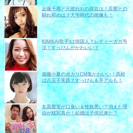
近藤千尋と元彼れおの現在は！旦那との
馴れ初めは？大学時代の画像も！
KIMIKA(歌手)は韓国人？レディーガガ号
泣！すっぴんがかわいい？
加藤小夏のポカリCM鬼かわいい！高校
は八王子実践？すっぴん＆卒アルも！
丸高愛実が口臭い＆性格悪い？消えた理
由が枕写真か！結婚は子供出来た？