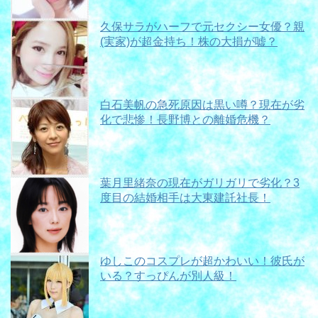
久保サラがハーフで元セクシー女優？親
(実家)が超金持ち！株の大損が嘘？
白石美帆の急死原因は黒い噂？現在が劣
化で悲惨！長野博との離婚危機？
葉月里緒奈の現在がガリガリで劣化？3
度目の結婚相手は大東建託社長！
ゆしこのコスプレが超かわいい！彼氏が
いる？すっぴんが別人級！