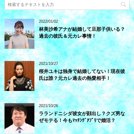
2022/01/02
林美沙希アナが結婚して旦那子供いる？
過去の彼氏＆元カレ事情！
2021/10/27
桜井ユキは独身で結婚してない！現在彼
氏は誰？元カレ過去の熱愛相手！
2021/10/26
ラランドニシダ彼女が顔出し？クズ男な
ぜモテる！今もﾏｯﾁﾝｸﾞｱﾌﾟﾘで婚活？