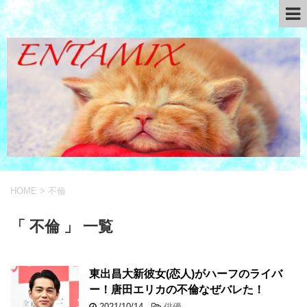
HOME
>
不倫
「 不倫 」 一覧
東出昌大新彼女(恋人)がハーフのライバ
ー！唐田エリカの不倫なぜバレた！
2021/10/14
-
俳優