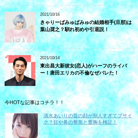
2021/10/16
きゃりーぱみゅぱみゅの結婚相手(旦那)は
葉山奨之？馴れ初めや引退説！
2021/10/14
東出昌大新彼女(恋人)がハーフのライバ
ー！唐田エリカの不倫なぜバレた！
今HOTな記事はコチラ！！
清水あいりの昔の顔が別人すぎてブサイ
ク？目や鼻の整形と豊胸を検証！