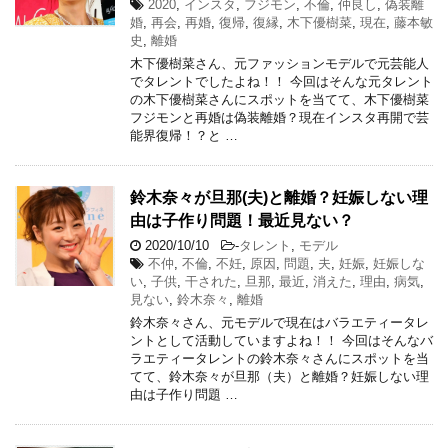
2020
,
インスタ
,
フジモン
,
不倫
,
仲良し
,
偽装離
婚
,
再会
,
再婚
,
復帰
,
復縁
,
木下優樹菜
,
現在
,
藤本敏
史
,
離婚
木下優樹菜さん、元ファッションモデルで元芸能人
でタレントでしたよね！！ 今回はそんな元タレント
の木下優樹菜さんにスポットを当てて、木下優樹菜
フジモンと再婚は偽装離婚？現在インスタ再開で芸
能界復帰！？と …
鈴木奈々が旦那(夫)と離婚？妊娠しない理
由は子作り問題！最近見ない？
2020/10/10
-
タレント
,
モデル
不仲
,
不倫
,
不妊
,
原因
,
問題
,
夫
,
妊娠
,
妊娠しな
い
,
子供
,
干された
,
旦那
,
最近
,
消えた
,
理由
,
病気
,
見ない
,
鈴木奈々
,
離婚
鈴木奈々さん、元モデルで現在はバラエティータレ
ントとして活動していますよね！！ 今回はそんなバ
ラエティータレントの鈴木奈々さんにスポットを当
てて、鈴木奈々が旦那（夫）と離婚？妊娠しない理
由は子作り問題 …