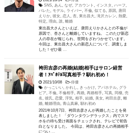
SNS
,
あん
,
なぜ
,
アカウント
,
インスタ
,
ハーフ
,
バレた
,
モデル
,
ライバー
,
不倫
,
似てる
,
原因
,
唐田
えりか
,
彼女
,
恋人
,
杏
,
東出昌大
,
滝沢カレン
,
熱愛
,
特定
,
理由
,
誰
,
離婚
東出昌大さんといえば、唐田えりかさんとの不倫が
原因で、杏さんと離婚していますね。 このたび新恋
人の存在が報じられ、世間をざわつかせています。
今回は、東出昌大さんの新恋人について、調査しま
した！ぜひ最 …
袴田吉彦の再婚(結婚)相手はサロン経営
者！ｱﾊﾟﾎﾃﾙ写真相手？馴れ初め！
2021/10/08
-
俳優
かっこいい
,
かれし
,
きっかけ
,
アパホテル
,
グラ
ビア
,
不倫
,
不倫相手
,
再婚
,
再婚相手
,
写真
,
同棲
,
売
名
,
彼氏
,
恋愛
,
浮気
,
相手
,
結婚
,
美女
,
袴田吉彦
,
離
婚
,
離婚理由
,
青山真麻
,
馴れ初め
2021年10月7日、袴田吉彦さんが再婚したことを発
表しました！ 「ダウンタウンデラックス」内でスマ
ホをの待ち受け画面をチェックされ、テレビで初告
白となりました。 今回は、袴田吉彦さんの再婚相手
につい …