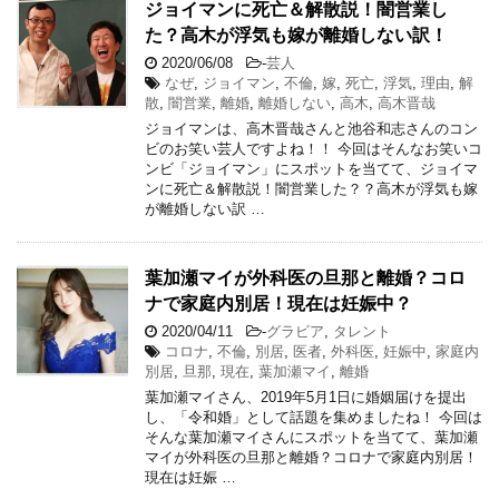
ジョイマンに死亡＆解散説！闇営業し
た？高木が浮気も嫁が離婚しない訳！
2020/06/08
-
芸人
なぜ
,
ジョイマン
,
不倫
,
嫁
,
死亡
,
浮気
,
理由
,
解
散
,
闇営業
,
離婚
,
離婚しない
,
高木
,
高木晋哉
ジョイマンは、高木晋哉さんと池谷和志さんのコン
ビのお笑い芸人ですよね！！ 今回はそんなお笑いコ
ンビ「ジョイマン」にスポットを当てて、ジョイマ
ンに死亡＆解散説！闇営業した？？高木が浮気も嫁
が離婚しない訳 …
葉加瀬マイが外科医の旦那と離婚？コロ
ナで家庭内別居！現在は妊娠中？
2020/04/11
-
グラビア
,
タレント
コロナ
,
不倫
,
別居
,
医者
,
外科医
,
妊娠中
,
家庭内
別居
,
旦那
,
現在
,
葉加瀬マイ
,
離婚
葉加瀬マイさん、2019年5月1日に婚姻届けを提出
し、「令和婚」として話題を集めましたね！ 今回は
そんな葉加瀬マイさんにスポットを当てて、葉加瀬
マイが外科医の旦那と離婚？コロナで家庭内別居！
現在は妊娠 …