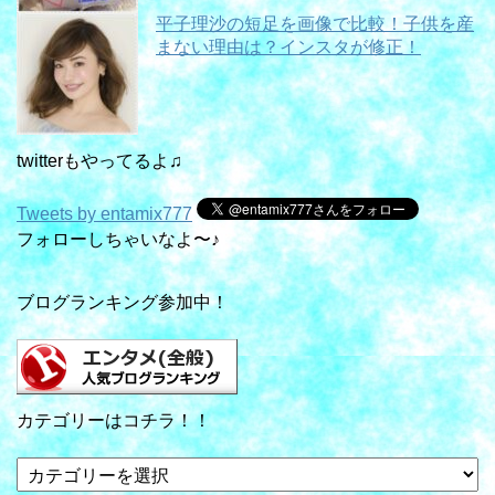
平子理沙の短足を画像で比較！子供を産
まない理由は？インスタが修正！
twitterもやってるよ♫
Tweets by entamix777
フォローしちゃいなよ〜♪
ブログランキング参加中！
カテゴリーはコチラ！！
カ
テ