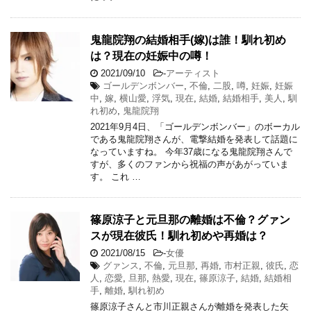
鬼龍院翔の結婚相手(嫁)は誰！馴れ初め
は？現在の妊娠中の噂！
2021/09/10
-
アーティスト
ゴールデンボンバー
,
不倫
,
二股
,
噂
,
妊娠
,
妊娠
中
,
嫁
,
横山愛
,
浮気
,
現在
,
結婚
,
結婚相手
,
美人
,
馴
れ初め
,
鬼龍院翔
2021年9月4日、「ゴールデンボンバー」のボーカル
である鬼龍院翔さんが、電撃結婚を発表して話題に
なっていますね。 今年37歳になる鬼龍院翔さんで
すが、多くのファンから祝福の声があがっていま
す。 これ …
篠原涼子と元旦那の離婚は不倫？グァン
スが現在彼氏！馴れ初めや再婚は？
2021/08/15
-
女優
グァンス
,
不倫
,
元旦那
,
再婚
,
市村正親
,
彼氏
,
恋
人
,
恋愛
,
旦那
,
熱愛
,
現在
,
篠原涼子
,
結婚
,
結婚相
手
,
離婚
,
馴れ初め
篠原涼子さんと市川正親さんが離婚を発表した矢