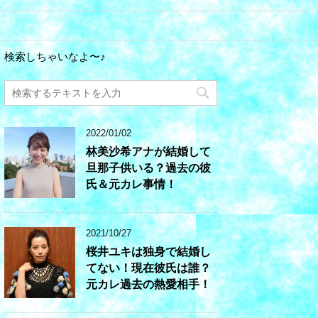
検索しちゃいなよ〜♪
2022/01/02
林美沙希アナが結婚して
旦那子供いる？過去の彼
氏＆元カレ事情！
2021/10/27
桜井ユキは独身で結婚し
てない！現在彼氏は誰？
元カレ過去の熱愛相手！