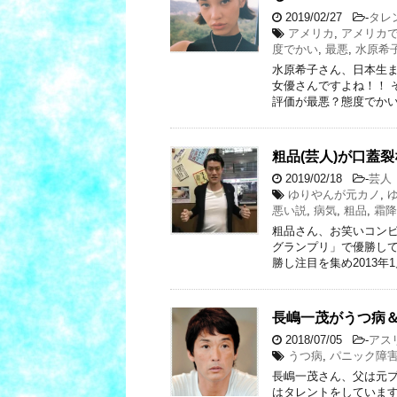
2019/02/27
-
タレ
アメリカ
,
アメリカ
度でかい
,
最悪
,
水原希
水原希子さん、日本生
女優さんですよね！！ 
評価が最悪？態度でかい
粗品(芸人)が口蓋
2019/02/18
-
芸人
ゆりやんが元カノ
,
悪い説
,
病気
,
粗品
,
霜降
粗品さん、お笑いコンビ
グランプリ」で優勝して
勝し注目を集め2013年1
長嶋一茂がうつ病
2018/07/05
-
アス
うつ病
,
パニック障
長嶋一茂さん、父は元
はタレントをしています。 