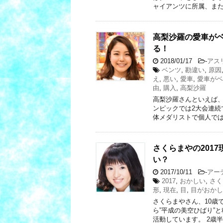
ャイアンツに所属、また
高梨沙羅の愛車が
る！
2018/01/17
-
アス
ベンツ
,
勘違い
,
原因
え
,
悪い
,
愛車
,
愛車がベ
由
,
購入
,
高梨沙羅
高梨沙羅さんといえば
ンピックでは2大会連続
体メダリストで個人では
さくらまやの201
い？
2017/10/11
-
アー
2017
,
おかしい
,
さく
形
,
現在
,
目
,
目がおかし
さくらまやさん、10歳
ら”平成の美空ひばり”
活動しています。 2歳半