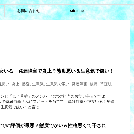
お問い合わせ
sitemap
彼女いる！発達障害で炎上？態度悪い＆生意気で嫌い！
度悪い
,
炎上
,
熱愛
,
生意気
,
生意気で嫌い
,
発達障害
,
破局
,
草薙航
コンビ「宮下草薙」のメンバーでボケ担当のお笑い芸人ですよ
人の草薙航基さんにスポットを当てて、草薙航基が彼女いる！発達
生意気で嫌い！と言っ …
カでの評価が最悪？態度でかい＆性格悪くて干され