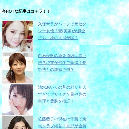
今HOTな記事はコチラ！！
久保サラがハーフで元セク
シー女優？親(実家)が超金
持ち！株の大損が嘘？
白石美帆の急死原因は黒い
噂？現在が劣化で悲惨！長
野博との離婚危機？
清水あいりの昔の顔が別人
すぎてブサイク？目や鼻の
整形と豊胸を検証！
佐藤藍子の現在は千葉で乗
馬クラブ経営！旦那が金持