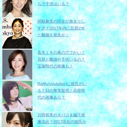
ちで子供はいる？
関根麻里の現在が激太りし
すぎ？2017年内に旦那のK
と離婚を発表か！
真矢ミキの鼻の穴でかい！
旦那と離婚や子供いるの？
宝塚時代の画像も！
RaMu(youtuber)に彼氏がい
る？顔の整形疑惑！高校時
代の画像あり？
川田裕美のタバコ＆脇汗画
像流出？2017現在の彼氏や