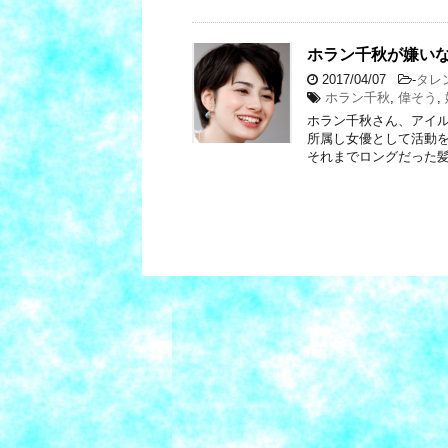
ホラン千秋が嫌い
2017/04/07
-
タレ
ホラン千秋
,
偉そう
,
ホラン千秋さん、アイル
所属し女優として活動を
それまでロングだった髪