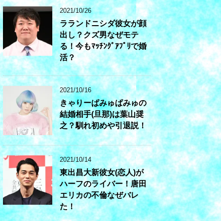
2021/10/26
ラランドニシダ彼女が顔
出し？クズ男なぜモテ
る！今もﾏｯﾁﾝｸﾞｱﾌﾟﾘで婚
活？
2021/10/16
きゃりーぱみゅぱみゅの
結婚相手(旦那)は葉山奨
之？馴れ初めや引退説！
2021/10/14
東出昌大新彼女(恋人)が
ハーフのライバー！唐田
エリカの不倫なぜバレ
た！