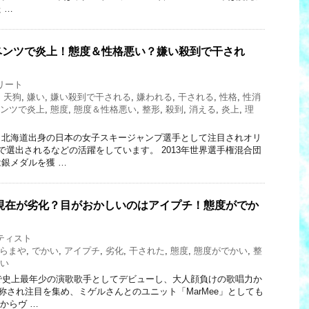
 …
ベンツで炎上！態度＆性格悪い？嫌い殺到で干され
リート
,
天狗
,
嫌い
,
嫌い殺到で干される
,
嫌われる
,
干される
,
性格
,
性消
ンツで炎上
,
態度
,
態度＆性格悪い
,
整形
,
殺到
,
消える
,
炎上
,
理
、北海道出身の日本の女子スキージャンプ選手として注目されオリ
で選出されるなどの活躍をしています。 2013年世界選手権混合団
銀メダルを獲 …
7現在が劣化？目がおかしいのはアイプチ！態度がでか
ティスト
らまや
,
でかい
,
アイプチ
,
劣化
,
干された
,
態度
,
態度がでかい
,
整
い
で史上最年少の演歌歌手としてデビューし、大人顔負けの歌唱力か
と称され注目を集め、ミゲルさんとのユニット「MarMee」としても
からヴ …