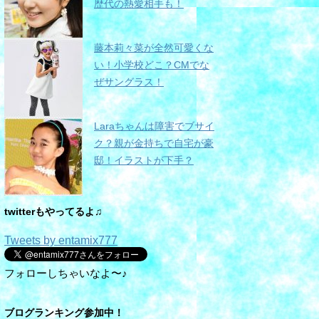
歴代の熱愛相手も！
藤本莉々菜が全然可愛くな
い！小学校どこ？CMでな
ぜサングラス！
Laraちゃんは障害でブサイ
ク？親が金持ちで自宅が豪
邸！イラストが下手？
twitterもやってるよ♫
Tweets by entamix777
フォローしちゃいなよ〜♪
ブログランキング参加中！