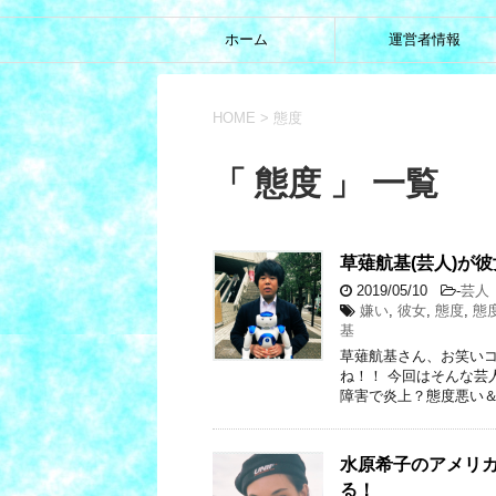
ホーム
運営者情報
HOME
>
態度
「 態度 」 一覧
草薙航基(芸人)が
2019/05/10
-
芸人
嫌い
,
彼女
,
態度
,
態
基
草薙航基さん、お笑い
ね！！ 今回はそんな芸
障害で炎上？態度悪い＆
水原希子のアメリ
る！