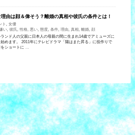
な理由は顔＆偉そう？離婚の真相や彼氏の条件とは！
ント
,
女優
嫌い
,
彼氏
,
性格
,
悪い
,
態度
,
条件
,
理由
,
真相
,
離婚
,
顔
ランド人の父親に日本人の母親の間に生まれ14歳でアミューズに
始めます。 2011年にテレビドラマ「陽はまた昇る」に役作りで
をショートに …