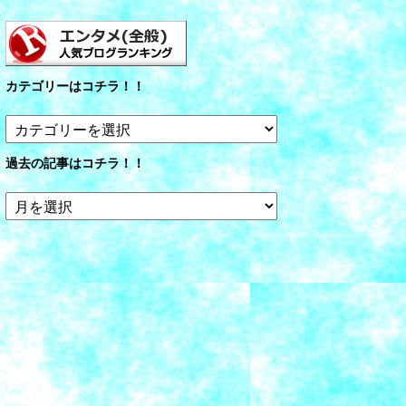
カテゴリーはコチラ！！
カ
テ
ゴ
過去の記事はコチラ！！
リ
ー
過
は
去
コ
の
チ
記
ラ！！
事
は
コ
チ
ラ！！