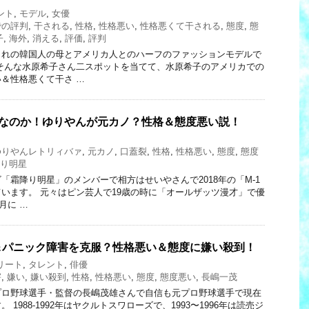
ント
,
モデル
,
女優
での評判
,
干される
,
性格
,
性格悪い
,
性格悪くて干される
,
態度
,
態
子
,
海外
,
消える
,
評価
,
評判
まれの韓国人の母とアメリカ人とのハーフのファッションモデルで
そんな水原希子さん二スポットを当てて、水原希子のアメリカでの
＆性格悪くて干さ …
裂なのか！ゆりやんが元カノ？性格＆態度悪い説！
ゆりやんレトリィバァ
,
元カノ
,
口蓋裂
,
性格
,
性格悪い
,
態度
,
態度
り明星
「霜降り明星」のメンバーで相方はせいやさんで2018年の「M-1
います。 元々はピン芸人で19歳の時に「オールザッツ漫才」で優
月に …
＆パニック障害を克服？性格悪い＆態度に嫌い殺到！
リート
,
タレント
,
俳優
害
,
嫌い
,
嫌い殺到
,
性格
,
性格悪い
,
態度
,
態度悪い
,
長嶋一茂
プロ野球選手・監督の長嶋茂雄さんで自信も元プロ野球選手で現在
1988‐1992年はヤクルトスワローズで、1993〜1996年は読売ジ