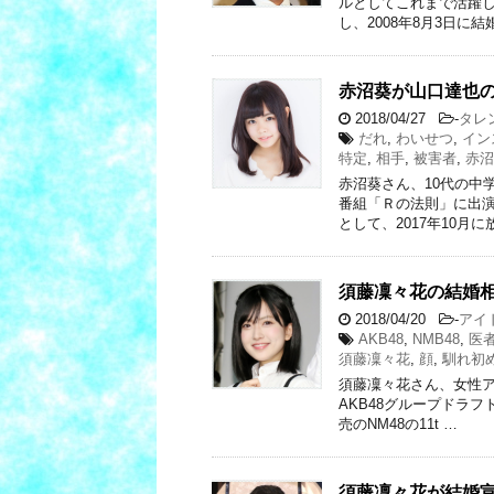
ルとしてこれまで活躍して
し、2008年8月3日に結
赤沼葵が山口達也の
2018/04/27
-
タレ
だれ
,
わいせつ
,
イン
特定
,
相手
,
被害者
,
赤沼
赤沼葵さん、10代の中
番組「Ｒの法則」に出演
として、2017年10月に
須藤凜々花の結婚
2018/04/20
-
アイ
AKB48
,
NMB48
,
医
須藤凜々花
,
顔
,
馴れ初
須藤凜々花さん、女性アイ
AKB48グループドラフ
売のNM48の11t …
須藤凜々花が結婚