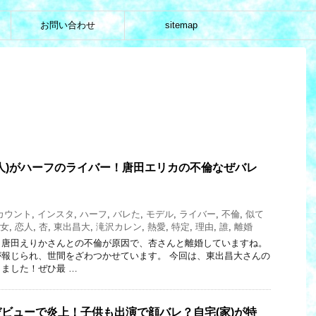
お問い合わせ
sitemap
人)がハーフのライバー！唐田エリカの不倫なぜバレ
カウント
,
インスタ
,
ハーフ
,
バレた
,
モデル
,
ライバー
,
不倫
,
似て
女
,
恋人
,
杏
,
東出昌大
,
滝沢カレン
,
熱愛
,
特定
,
理由
,
誰
,
離婚
、唐田えりかさんとの不倫が原因で、杏さんと離婚していますね。
報じられ、世間をざわつかせています。 今回は、東出昌大さんの
ました！ぜひ最 …
eデビューで炎上！子供も出演で顔バレ？自宅(家)が特