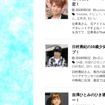
定！
2019/05/19
-
youtu
Youtube
,
デビュー
,
ん
,
辻希美
,
顔バレ
辻希美さん、元アイド
マタレントですよね！！
を当てて、辻希美がYout
日村勇紀の16歳少
プ！
2018/09/22
-
芸人
16歳
,
16歳の少女と
日村勇紀
,
淫行
,
特定
,
相
日村勇紀さん、相方の
リーアナウンサーの神田
や映画に出演、最近では
吉澤ひとみのひき逃
ー！