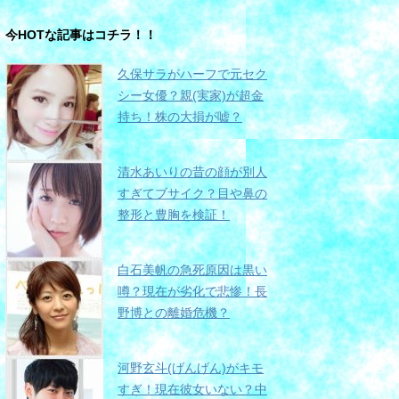
今HOTな記事はコチラ！！
久保サラがハーフで元セク
シー女優？親(実家)が超金
持ち！株の大損が嘘？
清水あいりの昔の顔が別人
すぎてブサイク？目や鼻の
整形と豊胸を検証！
白石美帆の急死原因は黒い
噂？現在が劣化で悲惨！長
野博との離婚危機？
河野玄斗(げんげん)がキモ
すぎ！現在彼女いない？中