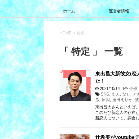
ホーム
運営者情報
HOME
>
特定
「 特定 」 一覧
東出昌大新彼女(恋
た！
2021/10/14
-
俳優
SNS
,
あん
,
なぜ
,
ア
る
,
原因
,
唐田えりか
,
彼
東出昌大さんといえば
このたび新恋人の存在が
新恋人について、調査し
辻希美がyoutub