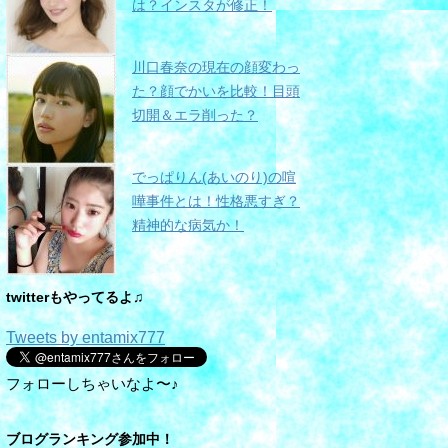
は？インスタが修正！
川口春奈の現在の顔変わっ
た？顔でかいを比較！目頭
切開＆エラ削った？
でっぱりん(あいのり)の喧
嘩事件とは！性格悪すぎ？
精神的な病気か！
twitterもやってるよ♫
Tweets by entamix777
フォローしちゃいなよ〜♪
ブログランキング参加中！