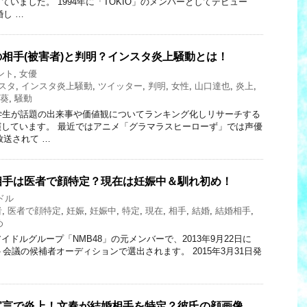
いました。 1994年に「TOKIO」のメンバーとしてデビュー
婚し …
相手(被害者)と判明？インスタ炎上騒動とは！
ント
,
女優
スタ
,
インスタ炎上騒動
,
ツイッター
,
判明
,
女性
,
山口達也
,
炎上
,
葵
,
騒動
学生が話題の出来事や価値観についてランキング化しリサーチする
しています。 最近ではアニメ「グラマラスヒーローず」では声優
放送されて …
相手は医者で顔特定？現在は妊娠中＆馴れ初め！
ドル
者
,
医者で顔特定
,
妊娠
,
妊娠中
,
特定
,
現在
,
相手
,
結婚
,
結婚相手
,
め
ドルグループ「NMB48」の元メンバーで、2013年9月22日に
ト会議の候補者オーディションで選出されます。 2015年3月31日発
宣言で炎上！文春が結婚相手を特定？彼氏の顔画像