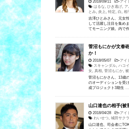
2018/09/11
-
アイ
はるな
,
ひき逃げ
,
ア
とみ
,
炎上
,
特定
,
白
,
相
吉澤ひとみさん、元女
して活躍し注目を集めま
てモーニング娘。内で作
菅沼もにかが文春
か！
2018/05/07
-
アイ
スキャンダル
,
ハコ
女
,
真相
,
菅沼もにか
,
被
菅沼もにかさん、13歳
のオーディションを受けて合
成プロジェクト3期生 …
山口達也の相手(被
2018/04/28
-
アイ
わいせつ
,
城田サク
山口達也、司会者にTO