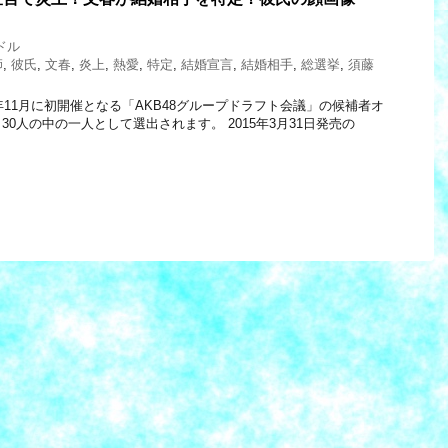
ドル
師
,
彼氏
,
文春
,
炎上
,
熱愛
,
特定
,
結婚宣言
,
結婚相手
,
総選挙
,
須藤
年11月に初開催となる「AKB48グループドラフト会議」の候補者オ
0人の中の一人として選出されます。 2015年3月31日発売の