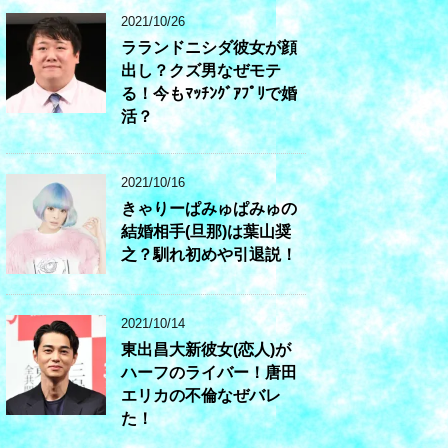
2021/10/26
ラランドニシダ彼女が顔
出し？クズ男なぜモテ
る！今もﾏｯﾁﾝｸﾞｱﾌﾟﾘで婚
活？
2021/10/16
きゃりーぱみゅぱみゅの
結婚相手(旦那)は葉山奨
之？馴れ初めや引退説！
2021/10/14
東出昌大新彼女(恋人)が
ハーフのライバー！唐田
エリカの不倫なぜバレ
た！