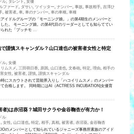
ドル
,
タレント
,
女優
ルファード
,
ダサい
,
ツイッター
,
ナンバー
,
事故
,
事故相手
,
吉澤ひ
手
,
被害者
,
車
,
車のナンバー
,
車の車種
,
車種
性アイドルグループの「モーニング娘。」の第4期生のメンバーと
した。 モーニング娘。の第4代目のリーダーとしても知らててい
られた「プッチモ …
砲で謹慎スキャンダル？山口達也の被害者女性と特定
ドル
,
女優
イリムスメ
,
三田萌日香
,
原因
,
山口達也
,
文春砲
,
特定
,
理由
,
相手の
害女性
,
被害者
,
謹慎
,
謹慎スキャンダル
の時にスカウトされて芸能界入りし「ハコイリムスメ」のメンバー
格します。 同時期にはAI（ACTRESS INCUBATION)女優育
害者)は赤沼葵？城田サクラや金谷鞠杏が有力か！
ドル
ラ
,
女性
,
山口達也
,
特定
,
相手
,
真相
,
被害者
,
赤沼葵
,
金谷鞠杏
KIOのメンバーとして知られているジャニーズ事務所素族のアイド