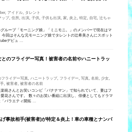
ber
,
アイドル
,
タレント
マップ
,
住所
,
出演
,
子供
,
子供も出演
,
家
,
炎上
,
特定
,
自宅
,
辻ちゃ
ルグループ「モーニング娘」「ミニモニ。」のメンバーで現在はマ
 今回はそんな元モーニング娘でタレントの辻希美さんにスポット
ubeデビュ …
女とのフライデー写真！被害者の名前やハニートラッ
のフライデー写真
,
ハニートラップ
,
フライデー
,
写真
,
名前
,
少女
,
手
,
被害者
,
被害者の名前
設楽統さんとお笑いコンビ「バナナマン」で知られていて、妻はフ
愛花さんです。 数々のお笑い番組に出演し、俳優としてもドラマ
「バラエティ開拓 …
げ事故相手(被害者)が特定＆炎上！車の車種とナンバ