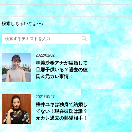
検索しちゃいなよ〜♪
2022/01/02
林美沙希アナが結婚して
旦那子供いる？過去の彼
氏＆元カレ事情！
2021/10/27
桜井ユキは独身で結婚し
てない！現在彼氏は誰？
元カレ過去の熱愛相手！