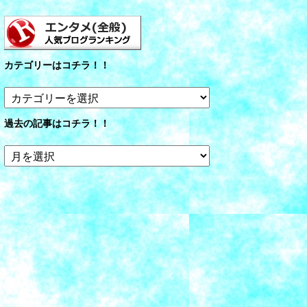
カテゴリーはコチラ！！
カ
テ
ゴ
過去の記事はコチラ！！
リ
ー
過
は
去
コ
の
チ
記
ラ！！
事
は
コ
チ
ラ！！