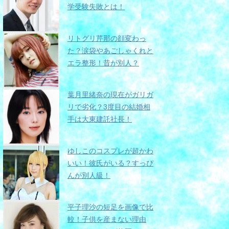
学受験失敗とは！
リトグリ芹那の顔変わっ
た？涙袋やあごしゃくれと
エラ整形！昔が別人？
葉月里緒奈の現在がガリガ
リで劣化？3度目の結婚相
手は大東建託社長！
ゆしこのコスプレが超かわ
いい！彼氏がいる？すっぴ
んが別人級！
平子理沙の短足を画像で比
較！子供を産まない理由