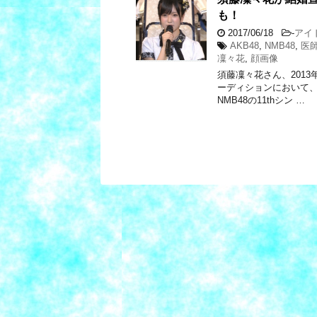
も！
2017/06/18
-
アイ
AKB48
,
NMB48
,
医
凜々花
,
顔画像
須藤凜々花さん、2013
ーディションにおいて、3
NMB48の11thシン …