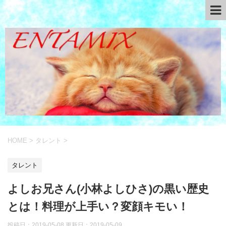
HOME
>
タレント
>
タレント
よしお兄さん(小林よしひさ)の黒い歴史
とは！料理が上手い？変顔キモい！
投稿日：2019-05-08 更新日：
2019-05-09