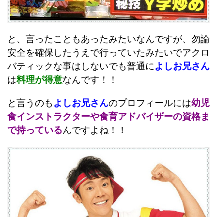
と、言ったこともあったみたいなんですが、勿論
安全を確保したうえで行っていたみたいでアクロ
バティックな事はしないでも普通に
よしお兄さん
は
料理が得意
なんです！！
と言うのも
よしお兄さん
のプロフィールには
幼児
食インストラクターや食育アドバイザーの資格ま
で持っている
んですよね！！