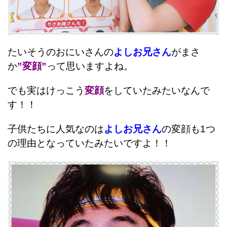
たいそうのおにいさんの
よしお兄さん
がまさ
か
”変顔”
って思いますよね。
でも実はけっこう
変顔
をしていたみたいなんで
す！！
子供たちに人気なのは
よしお兄さん
の変顔も1つ
の理由となっていたみたいですよ！！