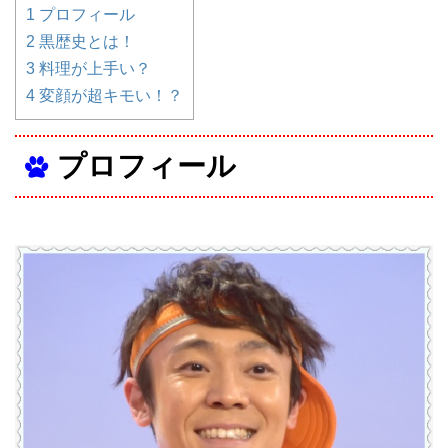
1
プロフィール
2
黒歴史とは！
3
料理が上手い？
4
変顔が超キモい！？
プロフィール