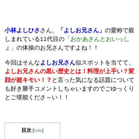
小林よしひさ
さん、
「よしお兄さん」
の愛称で親
しまれている11代目の
「おかあさんとおいっし
ょ」
の体操のお兄さんですよね！！
今回はそんな
よしお兄さん
似スポットを当てて、
よしお兄さんの黒い歴史とは！料理が上手い？変
顔が超キモい！？
と言った気になる話題について
も好き勝手コメントしちゃいますのでごゆっくり
とご堪能くださ～い！！
目次
[
hide
]