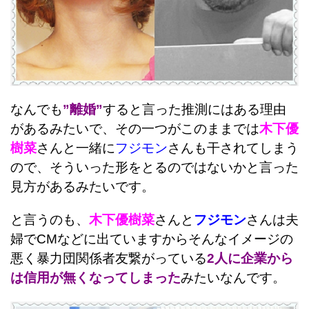
なんでも
”離婚”
すると言った推測にはある理由
があるみたいで、その一つがこのままでは
木下優
樹菜
さんと一緒に
フジモン
さんも干されてしまう
ので、そういった形をとるのではないかと言った
見方があるみたいです。
と言うのも、
木下優樹菜
さんと
フジモン
さんは夫
婦でCMなどに出ていますからそんなイメージの
悪く暴力団関係者友繋がっている
2人に企業から
は信用が無くなってしまった
みたいなんです。