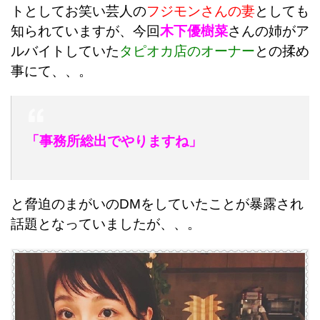
トとしてお笑い芸人の
フジモンさんの妻
としても
知られていますが、今回
木下優樹菜
さんの姉がア
ルバイトしていた
タピオカ店のオーナー
との揉め
事にて、、。
「事務所総出でやりますね」
と脅迫のまがいのDMをしていたことが暴露され
話題となっていましたが、、。