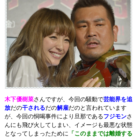
木下優樹菜
さんですが、今回の騒動で
芸能界を追
放
だの
干される
だの
解雇
だのと言われています
が、今回の恫喝事件により旦那である
フジモン
さ
んにも飛び火してしまい、イメージも最悪な状態
となってしまったために
「このままでは離婚する