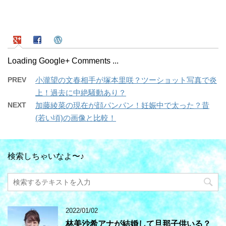
Loading Google+ Comments ...
PREV
小瀧望の文春相手が塚本里咲？ツーショット写真で炎
上！過去に中絶騒動あり？
NEXT
加藤綾菜の現在が顔パンパン！妊娠中で太った？昔
(若い頃)の画像と比較！
検索しちゃいなよ〜♪
2022/01/02
林美沙希アナが結婚して旦那子供いる？