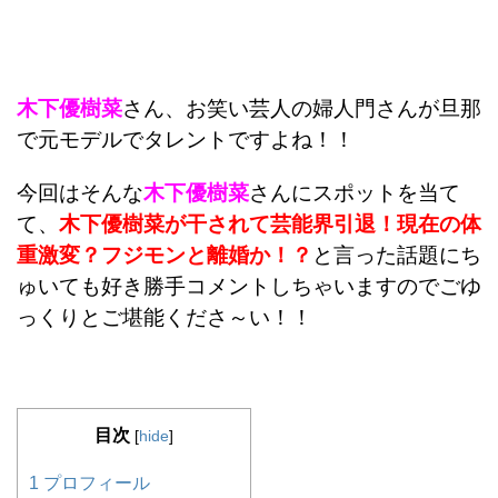
木下優樹菜
さん、お笑い芸人の婦人門さんが旦那
で元モデルでタレントですよね！！
今回はそんな
木下優樹菜
さんにスポットを当て
て、
木下優樹菜が干されて芸能界引退！現在の体
重激変？フジモンと離婚か！？
と言った話題にち
ゅいても好き勝手コメントしちゃいますのでごゆ
っくりとご堪能くださ～い！！
目次
[
hide
]
1
プロフィール