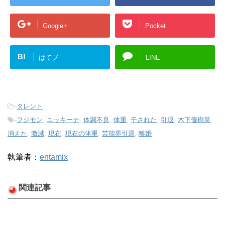
Google+
Pocket
B!
はてブ
LINE
-
タレント
-
フジモン
,
ユッキーナ
,
体調不良
,
体重
,
干された
,
引退
,
木下優樹菜
,
消えた
,
激減
,
現在
,
現在の体重
,
芸能界引退
,
離婚
執筆者：
entamix
関連記事