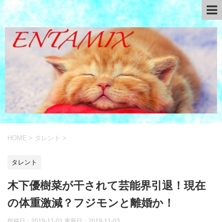
HOME
>
タレント
>
タレント
木下優樹菜が干されて芸能界引退！現在
の体重激減？フジモンと離婚か！
投稿日：2019-11-01 更新日：
2019-11-03