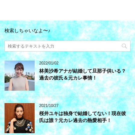
検索しちゃいなよ〜♪
2022/01/02
林美沙希アナが結婚して旦那子供いる？
過去の彼氏＆元カレ事情！
2021/10/27
桜井ユキは独身で結婚してない！現在彼
氏は誰？元カレ過去の熱愛相手！