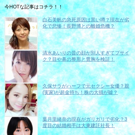
今HOTな記事はコチラ！！
白石美帆の急死原因は黒い噂？現在が劣
化で悲惨！長野博との離婚危機？
清水あいりの昔の顔が別人すぎてブサイ
ク？目や鼻の整形と豊胸を検証！
久保サラがハーフで元セクシー女優？親
(実家)が超金持ち！株の大損が嘘？
葉月里緒奈の現在がガリガリで劣化？3
度目の結婚相手は大東建託社長！