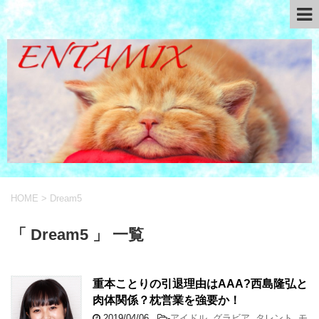
HOME
>
Dream5
「 Dream5 」 一覧
重本ことりの引退理由はAAA?西島隆弘と
肉体関係？枕営業を強要か！
2019/04/06
-
アイドル
,
グラビア
,
タレント
,
モ