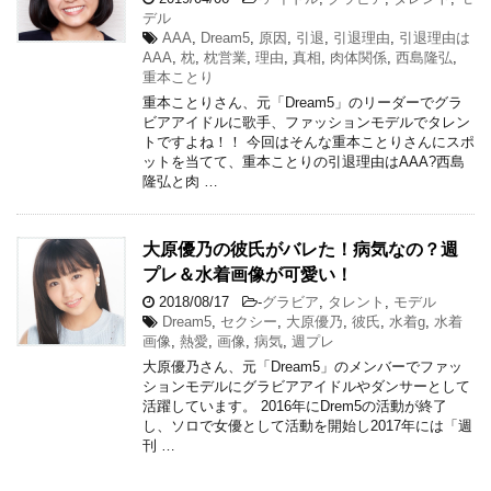
デル
AAA
,
Dream5
,
原因
,
引退
,
引退理由
,
引退理由は
AAA
,
枕
,
枕営業
,
理由
,
真相
,
肉体関係
,
西島隆弘
,
重本ことり
重本ことりさん、元「Dream5」のリーダーでグラ
ビアアイドルに歌手、ファッションモデルでタレン
トですよね！！ 今回はそんな重本ことりさんにスポ
ットを当てて、重本ことりの引退理由はAAA?西島
隆弘と肉 …
大原優乃の彼氏がバレた！病気なの？週
プレ＆水着画像が可愛い！
2018/08/17
-
グラビア
,
タレント
,
モデル
Dream5
,
セクシー
,
大原優乃
,
彼氏
,
水着g
,
水着
画像
,
熱愛
,
画像
,
病気
,
週プレ
大原優乃さん、元「Dream5」のメンバーでファッ
ションモデルにグラビアアイドルやダンサーとして
活躍しています。 2016年にDrem5の活動が終了
し、ソロで女優として活動を開始し2017年には「週
刊 …