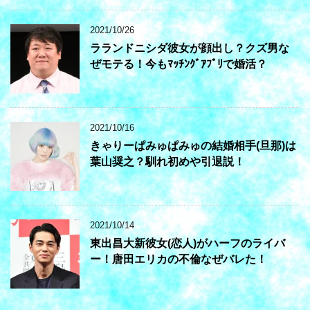
2021/10/26
ラランドニシダ彼女が顔出し？クズ男な
ぜモテる！今もﾏｯﾁﾝｸﾞｱﾌﾟﾘで婚活？
2021/10/16
きゃりーぱみゅぱみゅの結婚相手(旦那)は
葉山奨之？馴れ初めや引退説！
2021/10/14
東出昌大新彼女(恋人)がハーフのライバ
ー！唐田エリカの不倫なぜバレた！