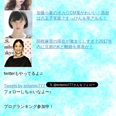
加藤小夏のポカリCM鬼かわいい！高校
は八王子実践？すっぴん＆卒アルも！
関根麻里の現在が激太りしすぎ？2017年
内に旦那のKと離婚を発表か！
twitterもやってるよ♫
Tweets by entamix777
フォローしちゃいなよ〜♪
ブログランキング参加中！