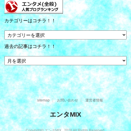
カテゴリーはコチラ！！
カ
テ
ゴ
過去の記事はコチラ！！
リ
ー
過
は
去
コ
の
チ
記
ラ！！
事
は
コ
sitemap
お問い合わせ
運営者情報
チ
ラ！！
エンタMIX
Copyright© エンタMIX , 2026 All Rights Reserved.