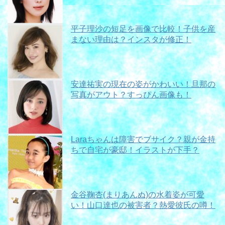
平子理沙の短足を画像で比較！子供を産
まない理由は？インスタが修正！
安達祐実の現在の姿がかわいい！旦那の
写真がアウト？すっぴん画像も！
Laraちゃんは障害でブサイク？親が金持
ちで自宅が豪邸！イラストが下手？
金谷鞠杏(まりあんぬ)の水着姿が可愛
い！山口達也の被害者？熱愛彼氏の噂！