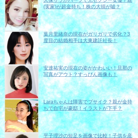
久保サラがハーフで元セクシー女優？親
(実家)が超金持ち！株の大損が嘘？
葉月里緒奈の現在がガリガリで劣化？3
度目の結婚相手は大東建託社長！
安達祐実の現在の姿がかわいい！旦那の
写真がアウト？すっぴん画像も！
Laraちゃんは障害でブサイク？親が金持
ちで自宅が豪邸！イラストが下手？
平子理沙の短足を画像で比較！子供を産