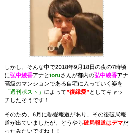
しかし、そんな中で2018年9月18日の夜の7時頃
に
弘中綾香
アナと
toru
さんが都内の
弘中綾香
アナ
高級のマンションである自宅に入っていく姿を
「週刊ポスト」
によって
”復縁愛”
としてキャッ
チしたそうです！
そのため、6月に熱愛報道があり、その後破局報
道が出ていましたが、どうやら
破局報道はデマ
だ
ったみたいですね！！