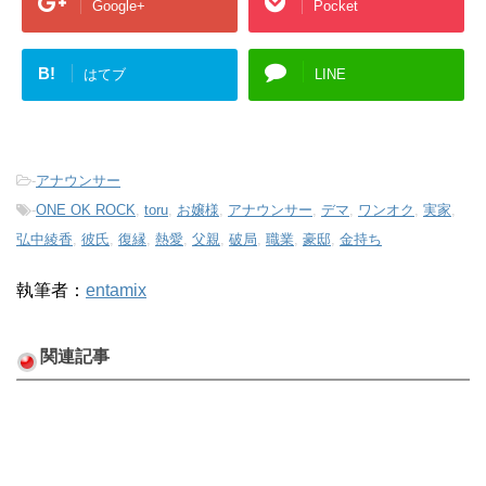
Google+
Pocket
B!
はてブ
LINE
-
アナウンサー
-
ONE OK ROCK
,
toru
,
お嬢様
,
アナウンサー
,
デマ
,
ワンオク
,
実家
,
弘中綾香
,
彼氏
,
復縁
,
熱愛
,
父親
,
破局
,
職業
,
豪邸
,
金持ち
執筆者：
entamix
関連記事