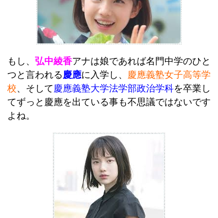
もし、
弘中綾香
アナは娘であれば名門中学のひと
つと言われる
慶應
に入学し、
慶應義塾女子高等学
校
、そして
慶應義塾大学法学部政治学科
を卒業し
てずっと慶應を出ている事も不思議ではないです
よね。