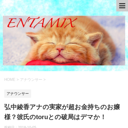
HOME
>
アナウンサー
>
アナウンサー
弘中綾香アナの実家が超お金持ちのお嬢
様？彼氏のtoruとの破局はデマか！
投稿日：
2018-10-05