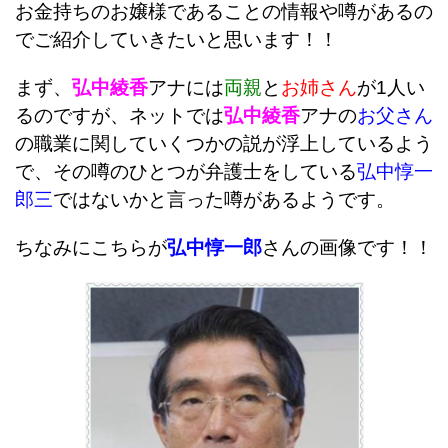
お金持ちのお嬢様であることの情報や噂があるの
でご紹介していきたいと思います！！
まず、
弘中綾香
アナには
両親
と
お姉さん
が1人い
るのですが、ネットでは
弘中綾香
アナの
お父さん
の職業に関していくつかの説が浮上しているよう
で、その噂のひとつが弁護士をしている
弘中惇一
郎三
ではないかと言った噂があるようです。
ちなみにこちらが
弘中惇一郎
さんの画像です！！