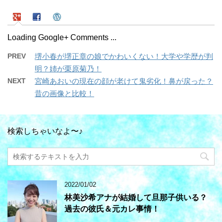
Loading Google+ Comments ...
PREV
堺小春が堺正章の娘でかわいくない！大学や学歴が判
明？姉が栗原菊乃！
NEXT
宮崎あおいの現在の顔が老けて鬼劣化！鼻が戻った？
昔の画像と比較！
検索しちゃいなよ〜♪
2022/01/02
林美沙希アナが結婚して旦那子供いる？
過去の彼氏＆元カレ事情！