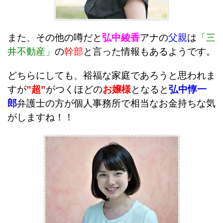
また、その他の噂だと
弘中綾香
アナの
父親
は
「三
井不動産」
の
幹部
と言った情報もあるようです。
どちらにしても、裕福な家庭であろうと思われま
すが
”超”
がつくほどの
お嬢様
となると
弘中惇一
郎
弁護士の方が個人事務所で相当なお金持ちな気
がしますね！！