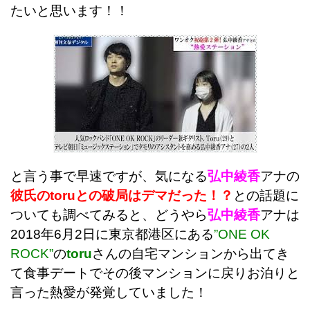
たいと思います！！
と言う事で早速ですが、気になる
弘中綾香
アナの
彼氏のtoruとの破局はデマだった！？
との話題に
ついても調べてみると、どうやら
弘中綾香
アナは
2018年6月2日に東京都港区にある
”
ONE OK
ROCK”
の
toru
さんの自宅マンションから出てき
て食事デートでその後マンションに戻りお泊りと
言った熱愛が発覚していました！