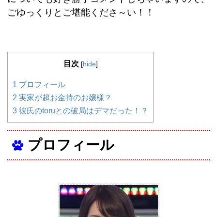
ごゆっくりとご堪能くださ～い！！
目次
[
hide
]
1
プロフィール
2
実家が超お金持のお嬢様？
3
彼氏のtoruとの破局はデマだった！？
プロフィール