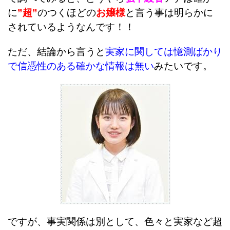
に
”超”
のつくほどの
お嬢様
と言う事は明らかに
されているようなんです！！
ただ、結論から言うと
実家に関しては憶測ばかり
で信憑性のある確かな情報は無い
みたいです。
ですが、事実関係は別として、
色々と実家など超