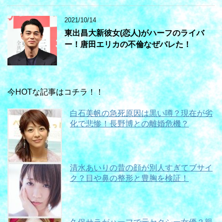
2021/10/14
東出昌大新彼女(恋人)がハーフのライバ
ー！唐田エリカの不倫なぜバレた！
今HOTな記事はコチラ！！
白石美帆の急死原因は黒い噂？現在が劣
化で悲惨！長野博との離婚危機？
清水あいりの昔の顔が別人すぎてブサイ
ク？目や鼻の整形と豊胸を検証！