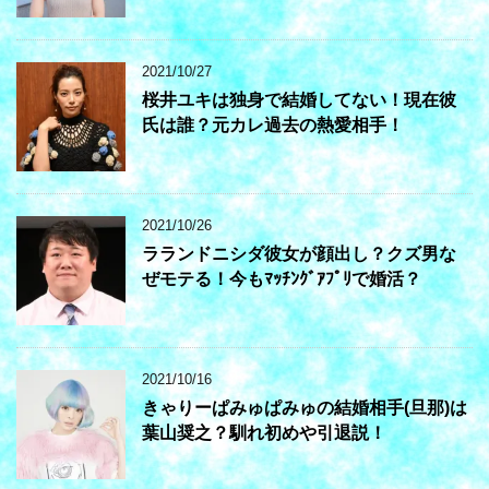
2021/10/27
桜井ユキは独身で結婚してない！現在彼
氏は誰？元カレ過去の熱愛相手！
2021/10/26
ラランドニシダ彼女が顔出し？クズ男な
ぜモテる！今もﾏｯﾁﾝｸﾞｱﾌﾟﾘで婚活？
2021/10/16
きゃりーぱみゅぱみゅの結婚相手(旦那)は
葉山奨之？馴れ初めや引退説！