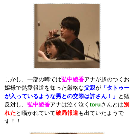
しかし、一部の噂では
弘中綾香
アナが超のつくお
嬢様で熱愛報道を知った厳格な
父親
が
「タトゥー
が入っているような男との交際は許さん！」
と猛
反対し、
弘中綾香
アナは泣く泣く
toru
さんとは
別
れた
と囁かれていて
破局報道
も出ていたようで
す！！