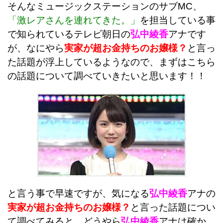
そんなミュージックステーションのサブMC、
「激レアさんを連れてきた。」
を担当している事
で知られているテレビ朝日の
弘中綾香
アナです
が、なにやら
実家が超お金持ちのお嬢様？
と言っ
た話題が浮上しているようなので、まずはこちら
の話題について調べていきたいと思います！！
と言う事で早速ですが、気になる
弘中綾香
アナの
実家が超お金持ちのお嬢様？
と言った話題につい
て調べてみると、どうやら
弘中綾香
アナは確か