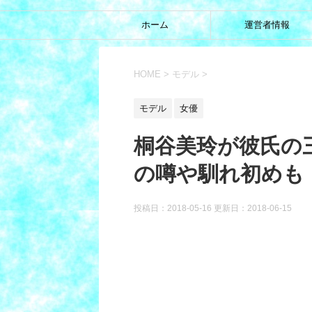
ホーム
運営者情報
HOME
>
モデル
>
モデル
女優
桐谷美玲が彼氏の
の噂や馴れ初めも
投稿日：2018-05-16 更新日：
2018-06-15