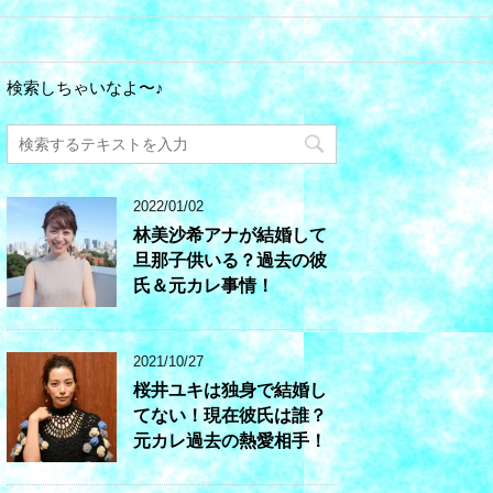
検索しちゃいなよ〜♪
2022/01/02
林美沙希アナが結婚して
旦那子供いる？過去の彼
氏＆元カレ事情！
2021/10/27
桜井ユキは独身で結婚し
てない！現在彼氏は誰？
元カレ過去の熱愛相手！