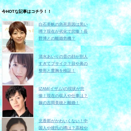
今HOTな記事はコチラ！！
白石美帆の急死原因は黒い
噂？現在が劣化で悲惨！長
野博との離婚危機？
清水あいりの昔の顔が別人
すぎてブサイク？目や鼻の
整形と豊胸を検証！
IZAM(イザム)の現状が悲
惨！現在の収入や仕事は？
嫁の吉岡美穂と離婚！
北香那がかわいくない！中
国人や彼氏の噂は？高校や