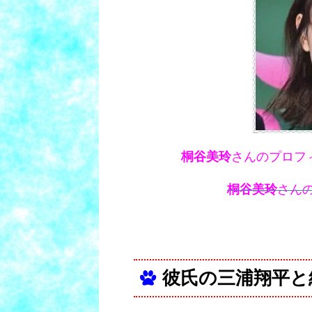
桐谷美玲
さんのプロフ
桐谷美玲
さんの
彼氏の三浦翔平と