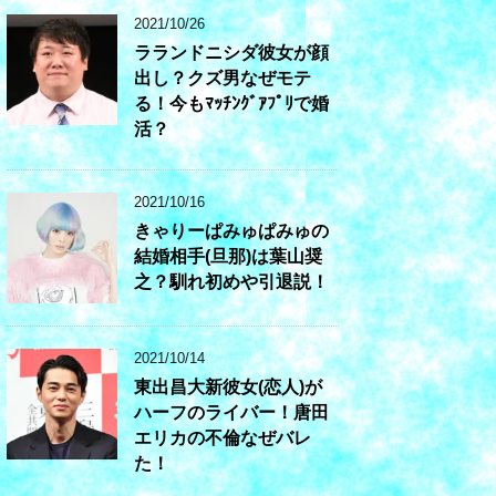
2021/10/26
ラランドニシダ彼女が顔
出し？クズ男なぜモテ
る！今もﾏｯﾁﾝｸﾞｱﾌﾟﾘで婚
活？
2021/10/16
きゃりーぱみゅぱみゅの
結婚相手(旦那)は葉山奨
之？馴れ初めや引退説！
2021/10/14
東出昌大新彼女(恋人)が
ハーフのライバー！唐田
エリカの不倫なぜバレ
た！