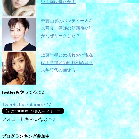
い？歯は矯正か！
斉藤由貴のパンテイー＆キ
ス写真！医師の顔画像や誰
がなぜリークした？
近藤千尋と元彼れおの現在
は！旦那との馴れ初めは？
大学時代の画像も！
twitterもやってるよ♫
Tweets by entamix777
フォローしちゃいなよ〜♪
ブログランキング参加中！