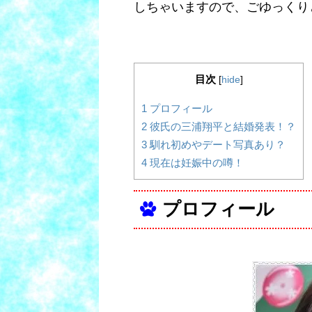
しちゃいますので、ごゆっくり
目次
[
hide
]
1
プロフィール
2
彼氏の三浦翔平と結婚発表！？
3
馴れ初めやデート写真あり？
4
現在は妊娠中の噂！
プロフィール