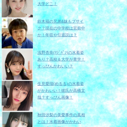
大学どこ！
鈴木福の兄弟&妹もブサイ
ク？現在の中学校は宮前中
か！年収や引退説は？
浅野杏奈(ﾏｼﾞﾊﾟﾝ)の水着姿
あり？高校＆大学が青学！
すっぴんかわいい？
生見愛瑠(めるる)の水着姿
がかわいい！彼氏が高橋文
哉？すっぴん画像！
秋田汐梨の美愛事件の真相
とは！水着画像がかわい