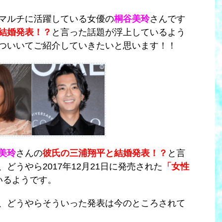
マルチに活躍している女優の
桐谷美玲
さんです
結婚発表！？
と言った話題が浮上しているよう
ついいてご紹介していきたいと思います！！
美玲
さんの
彼氏の三浦翔平と結婚発表！？
と言
どうやら2017年12月21日に発売された
「女性
いるようです。
、どうやらそういった発表は今のところされて