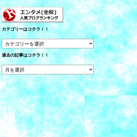
カテゴリーはコチラ！！
カ
テ
ゴ
過去の記事はコチラ！！
リ
ー
過
は
去
コ
の
チ
記
ラ！！
事
は
コ
チ
ラ！！