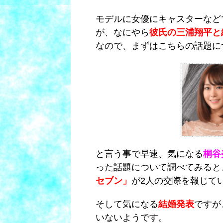
モデルに女優にキャスターなど
が、なにやら
彼氏の三浦翔平と
なので、まずはこちらの話題に
と言う事で早速、気になる
桐谷
った話題について調べてみると、
セブン」
が2人の交際を報じて
そして気になる
結婚発表
ですが
いないようです。