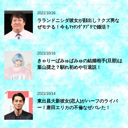
2021/10/26
ラランドニシダ彼女が顔出し？クズ男な
ぜモテる！今もﾏｯﾁﾝｸﾞｱﾌﾟﾘで婚活？
2021/10/16
きゃりーぱみゅぱみゅの結婚相手(旦那)は
葉山奨之？馴れ初めや引退説！
2021/10/14
東出昌大新彼女(恋人)がハーフのライバ
ー！唐田エリカの不倫なぜバレた！