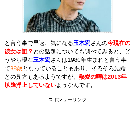
と言う事で早速、気になる
玉木宏
さんの
今現在の
彼女は誰？
との話題についても調べてみると、ど
うやら現在
玉木宏
さんは1980年生まれと言う事
で
38歳
となっていることもあり、
そろそろ結婚
との見方もあるようですが、
熱愛の噂は2013年
以降浮上していない
ようなんです。
スポンサーリンク