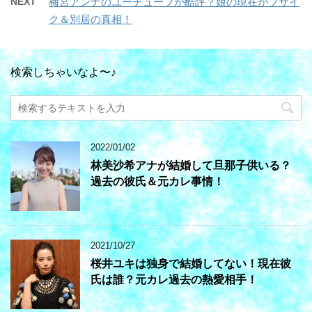
NEXT
梅宮アンナのユーチューブが酷評？娘の現在がブサイ
ク＆別居の真相！
検索しちゃいなよ〜♪
2022/01/02
林美沙希アナが結婚して旦那子供いる？
過去の彼氏＆元カレ事情！
2021/10/27
桜井ユキは独身で結婚してない！現在彼
氏は誰？元カレ過去の熱愛相手！