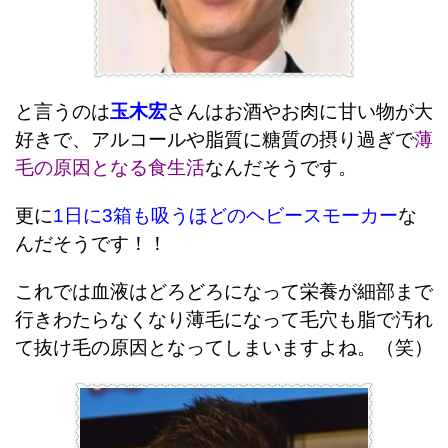
と言うのは
玉木宏
さんはお酒やお肉に甘い物が大
好きで、アルコールや脂質に糖質の摂り過ぎで
薄
毛の原因となる食生活
なんだそうです。
更に
1日に3箱も吸うほどのヘビースモーカー
な
んだそうです！！
これでは血液はどろどろになって栄養が細部まで
行きわたらなくなり薄毛になって毛穴も脂で汚れ
て抜け毛の原因となってしまいますよね。（笑）