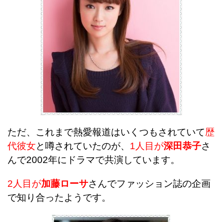
ただ、これまで熱愛報道はいくつもされていて
歴
代彼女
と噂されていたのが、
1人目が
深田恭子
さ
んで2002年にドラマで共演しています。
2人目が
加藤ローサ
さんでファッション誌の企画
で知り合ったようです。