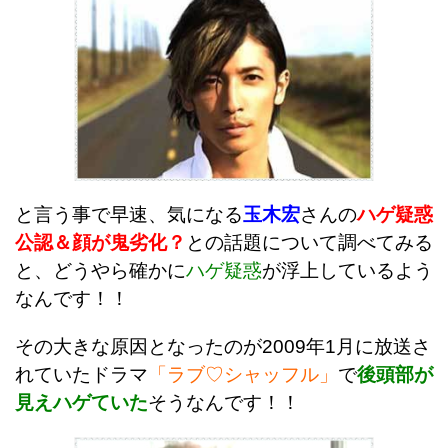
と言う事で早速、気になる
玉木宏
さんの
ハゲ疑惑
公認＆顔が鬼劣化？
との話題について調べてみる
と、どうやら確かに
ハゲ疑惑
が浮上しているよう
なんです！！
その大きな原因となったのが2009年1月に放送さ
れていたドラマ
「ラブ♡シャッフル」
で
後頭部が
見えハゲていた
そうなんです！！