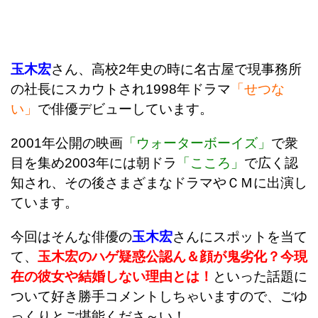
玉木宏
さん、高校2年史の時に名古屋で現事務所
の社長にスカウトされ1998年ドラマ
「せつな
い」
で俳優デビューしています。
2001年公開の映画
「ウォーターボーイズ」
で衆
目を集め2003年には朝ドラ
「こころ」
で広く認
知され、
その後さまざまなドラマやＣＭに出演し
ています。
今回はそんな
俳優の
玉木宏
さんにスポットを当て
て、
玉木宏のハゲ疑惑公認ん＆顔が鬼劣化？今現
在の彼女や結婚しない理由とは！
といった話題に
ついて好き勝手コメントしちゃいますので、ごゆ
っくりとご堪能くださ～い！