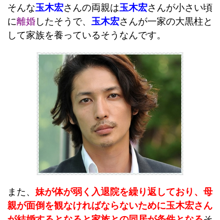
そんな
玉木宏
さんの両親は
玉木宏
さんが小さい頃
に
離婚
したそうで、
玉木宏
さんが一家の大黒柱と
して家族を養っているそうなんです。
また、
妹が体が弱く入退院を繰り返しており、母
親が面倒を観なければならないために玉木宏さん
が結婚するとなると家族との同居が条件となる
そ