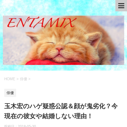
HOME
>
俳優
>
俳優
玉木宏のハゲ疑惑公認＆顔が鬼劣化？今
現在の彼女や結婚しない理由！
投稿日：
2018-05-30