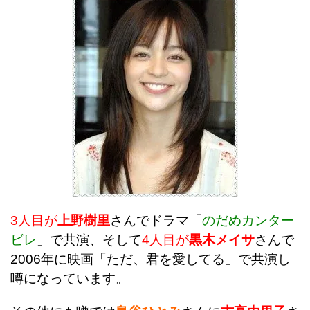
3人目が
上野樹里
さんでドラマ「
のだめカンター
ビレ
」で共演、そして
4人目が
黒木メイサ
さんで
2006年に映画「ただ、君を愛してる」で共演し
噂になっています。