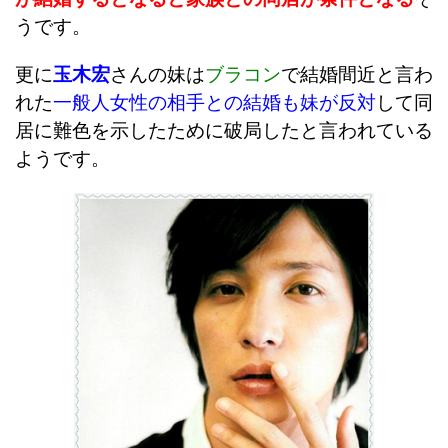
うです。
更に
玉木宏
さんの妹は
ブラコン
で結婚間近と言わ
れた
一般人女性の相手との結婚も妹が反対
して同
居に難色を示したために破局したと言われている
ようです。