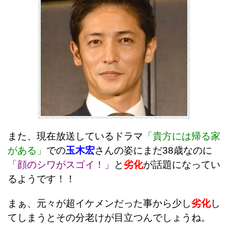
また、現在放送しているドラマ
「貴方には帰る家
がある」
での
玉木宏
さんの姿にまだ38歳なのに
「顔のシワがスゴイ！」
と
劣化
が話題になってい
るようです！！
まぁ、元々が超イケメンだった事から少し
劣化
し
てしまうとその分老けが目立つんでしょうね。